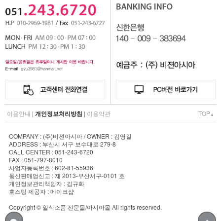
트
순
위
-
보
험
비
교
사
이
트
순
이용안내
|
개인정보처리방침
|
이용약관
TOP
▲
위
무
COMPANY : (주)비젼아시아 / OWNER : 김영길
해
ADDRESS : 부산시 서구 보수대로 279-8
지
CALL CENTER : 051-243-6720
환
FAX : 051-797-8010
사업자등록번호 : 602-81-55936
급
통신판매업신고 : 제 2013-부산서구-0101 호
형
개인정보관리책임자 : 김규화
-
호스팅 제공자 : 메이크샵
무
Copyright © 일식소품 전문몰/아시아몰 All rights reserved.
해
지