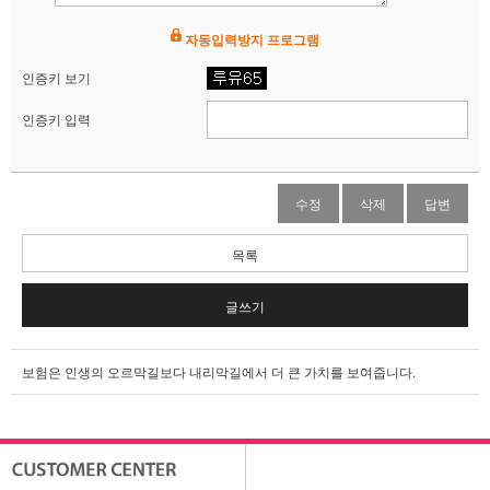
컴
보
자동입력방지 프로그램
험
비
인증키 보기
교
인증키 입력
사
이
트
-
수정
삭제
답변
보
험
비
목록
교
사
글쓰기
이
트
보
보험은 인생의 오르막길보다 내리막길에서 더 큰 가치를 보여줍니다.
험
비
교
사
이