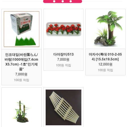
다야장미/513
야자수(특대 010-2-05
인조대잎(바란葉らん/
4) [15.5x19.5cm]
바랑)1000매입(7.4cm
7,000원
X5.7cm) -1호*인기제
12,000원
100원 적립
품*
100원 적립
7,000원
100원 적립