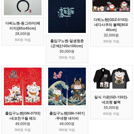
다찌노렌[GDZ-0102]-
다찌노렌-동그라미(베
네다사쿠라 블랙[90X
이지)[85x45cm]
40cm]
28,000원
32,000원
500원 적립
출입구노렌-일생청춘
300원 적립
(곤색)[100x100cm]
30,000원
300원 적립
일식 가운[GD-1502]-
네코짱 블랙
55,000원
출입구노렌[GN-0703]
출입구노렌[GN-1401]
600원 적립
-네코친구들 레드
-무네짱 네이비
49,000원
49,000원
500원 적립
500원 적립