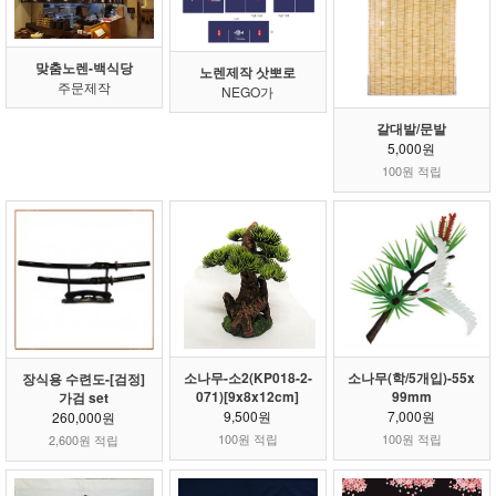
맞춤노렌-백식당
노렌제작 삿뽀로
주문제작
NEGO가
갈대발/문발
5,000원
100원 적립
소나무-소2(KP018-2-
소나무(학/5개입)-55x
장식용 수련도-[검정]
071)[9x8x12cm]
99mm
가검 set
9,500원
7,000원
260,000원
100원 적립
100원 적립
2,600원 적립