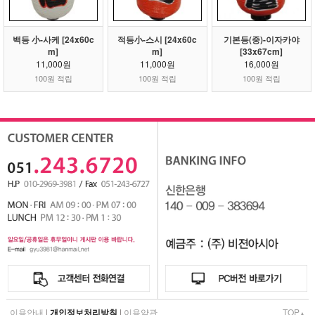
백등 小-사케 [24x60c
적등小-스시 [24x60c
기본등(중)-이자카야
m]
m]
[33x67cm]
11,000원
11,000원
16,000원
100원 적립
100원 적립
100원 적립
이용안내
|
개인정보처리방침
|
이용약관
TOP
▲