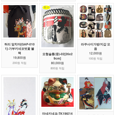
허리 앞치마[GAP-010
라쿠사이가방/지갑 모
1]-가부키네코벗꽃 블
음
랙
12,000원
모형술통(중)-02[26x2
19,800원
9cm]
100원 적립
80,000원
200원 적립
800원 적립
마네키네코-TK196[14