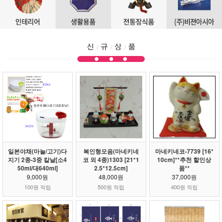
일본야채(마늘/고기)다
복인형모음(마네키네
마네키네코-7739 [16*
지기 2종-3중 칼날[소4
코 외 4종)1303 [21*1
10cm]**추천 할인상
50ml/대640ml]
2.5*12.5cm]
품**
9,000원
48,000원
37,000원
100원 적립
500원 적립
400원 적립