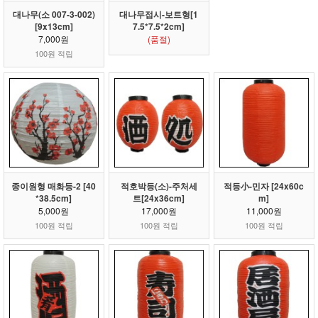
대나무(소 007-3-002)
대나무접시-보트형[1
[9x13cm]
7.5*7.5*2cm]
7,000원
(품절)
100원 적립
종이원형 매화등-2 [40
적호박등(소)-주처세
적등小-민자 [24x60c
*38.5cm]
트[24x36cm]
m]
5,000원
17,000원
11,000원
100원 적립
100원 적립
100원 적립