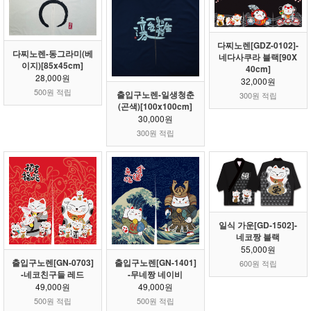
다찌노렌[GDZ-0102]-
다찌노렌-동그라미(베
네다사쿠라 블랙[90X
이지)[85x45cm]
40cm]
28,000원
32,000원
500원 적립
출입구노렌-일생청춘
300원 적립
(곤색)[100x100cm]
30,000원
300원 적립
일식 가운[GD-1502]-
네코짱 블랙
55,000원
출입구노렌[GN-0703]
출입구노렌[GN-1401]
600원 적립
-네코친구들 레드
-무네짱 네이비
49,000원
49,000원
500원 적립
500원 적립