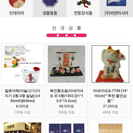
일본야채(마늘/고기)다
복인형모음(마네키네
마네키네코-7739 [16*
지기 2종-3중 칼날[소4
코 외 4종)1303 [21*1
10cm]**추천 할인상
50ml/대640ml]
2.5*12.5cm]
품**
8,000원
48,000원
37,000원
100원 적립
500원 적립
400원 적립