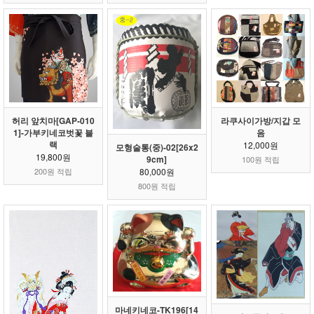
허리 앞치마[GAP-010
라쿠사이가방/지갑 모
1]-가부키네코벗꽃 블
음
랙
12,000원
모형술통(중)-02[26x2
19,800원
9cm]
100원 적립
80,000원
200원 적립
800원 적립
마네키네코-TK196[14