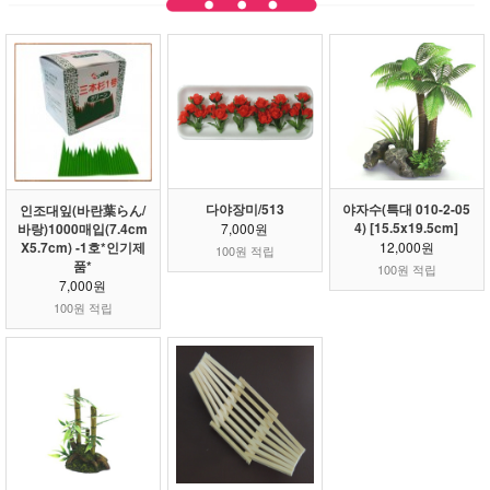
다야장미/513
야자수(특대 010-2-05
인조대잎(바란葉らん/
4) [15.5x19.5cm]
바랑)1000매입(7.4cm
7,000원
X5.7cm) -1호*인기제
12,000원
100원 적립
품*
100원 적립
7,000원
100원 적립