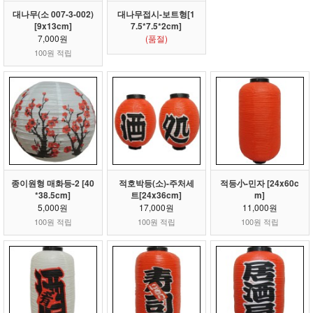
대나무(소 007-3-002)
대나무접시-보트형[1
[9x13cm]
7.5*7.5*2cm]
7,000원
(품절)
100원 적립
종이원형 매화등-2 [40
적호박등(소)-주처세
적등小-민자 [24x60c
*38.5cm]
트[24x36cm]
m]
5,000원
17,000원
11,000원
100원 적립
100원 적립
100원 적립