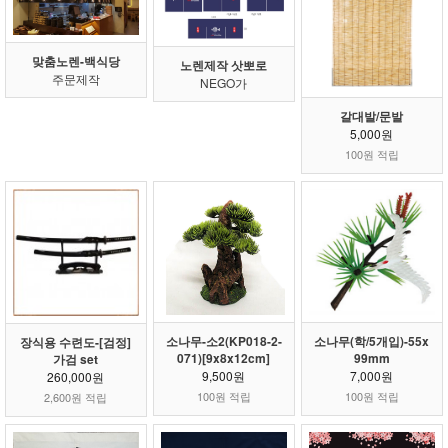
맞춤노렌-백식당
노렌제작 삿뽀로
주문제작
NEGO가
갈대발/문발
5,000원
100원 적립
소나무-소2(KP018-2-
소나무(학/5개입)-55x
장식용 수련도-[검정]
071)[9x8x12cm]
99mm
가검 set
9,500원
7,000원
260,000원
100원 적립
100원 적립
2,600원 적립