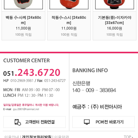
백등 小-사케 [24x60c
적등小-스시 [24x60c
기본등(중)-이자카야
m]
m]
[33x67cm]
11,000원
11,000원
16,000원
100원 적립
100원 적립
100원 적립
이용안내
|
개인정보처리방침
|
이용약관
TOP
▲