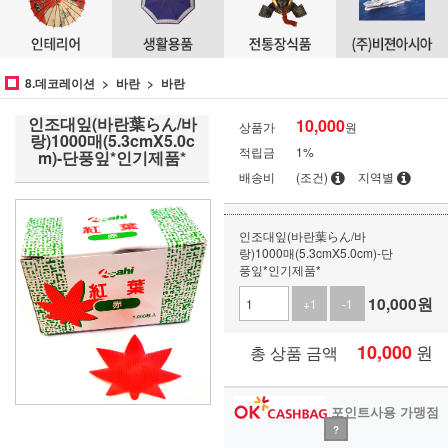
8.데코레이션
바란
바란
인조대잎(바란葉らん/바
10,000
상품가
원
랑)1000매(5.3cmX5.0c
적립금
1%
m)-단풍잎*인기제품*
배송비
(조건)
지역별
인조대잎(바란葉らん/바
랑)1000매(5.3cmX5.0cm)-단
풍잎*인기제품*
10,000
원
+1
-1
10,000
원
총 상품 금액
포인트사용 가맹점
?