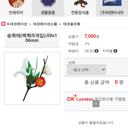
8.데코레이션
데코레이션소품
데코용조화
송죽매(백학/5개입)-59x1
7,000
상품가
원
06mm
적립금
1%
배송비
(조건)
지역별
선택
0
원
총 상품 금액
포인트사용 가맹점
?
상품이 품절되었습니다.