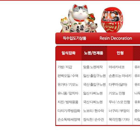
가방 / 지갑
맞춤 노렌제작
마네키네코
유리
편백오일 / 수액
일산 출입구노렌
손흔드는 마네키
유리
유가타 / 기모노
국산 출입구노렌
다루마 (달마)
유리
유니폼 / 앞치마
일산 다찌노렌
기모노 인형
나무
지진 / 방재용품
국산 다찌노렌
무사 / 스모 인형
유화
다지기/주방잡화
노보리 / 현수막
너구리 / 부엉이
종이
손소독제/세정액
장식천 / 손수건
목각인형 / 기타
타일