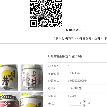
상품QR코드
6.장식및 족자류
>
사케모형통
>
소형
>
사
사케모형술통(장식용)-24종
제조회사
:
상품번호
:
1149567
상품코드
:
033003000084
판매가
:
35,000
원
적립금
:
300원
수 량
:
EA