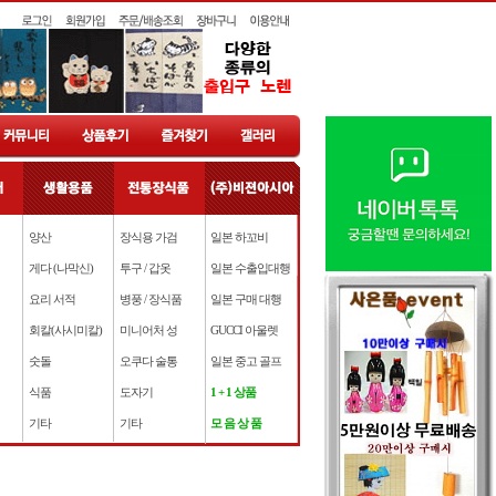
양산
장식용 가검
일본 하꼬비
게다 (나막신)
투구 / 갑옷
일본 수출입대행
요리 서적
병풍 / 장식품
일본 구매 대행
회칼(사시미칼)
미니어처 성
GUCCI 아울렛
숫돌
오쿠다 술통
일본 중고 골프
식품
도자기
1 + 1 상품
기타
기타
모 음 상 품