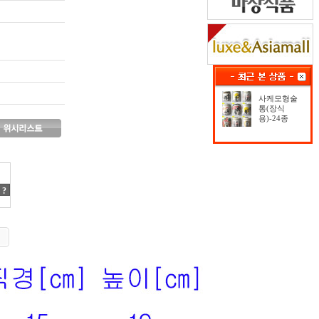
사케모형술
통(장식
용)-24종
?