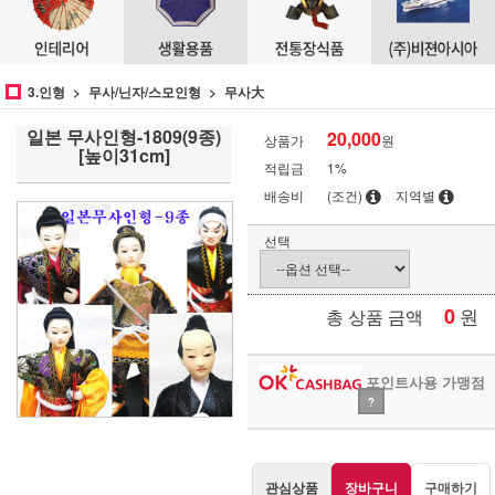
3.인형
무사/닌자/스모인형
무사大
일본 무사인형-1809(9종)
20,000
상품가
원
[높이31cm]
적립금
1%
배송비
(조건)
지역별
선택
0
원
총 상품 금액
포인트사용 가맹점
?
관심상품
장바구니
구매하기