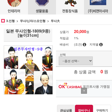
3.인형
무사/닌자/스모인형
무사大
일본 무사인형-1809(9종)
20,000
상품가
원
[높이31cm]
적립금
1%
배송비
(조건)
지역별
선택
0
원
총 상품 금액
포인트사용 가맹점
?
관심상품
장바구니
구매하기