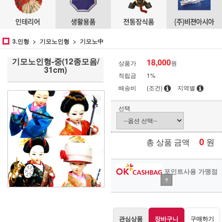
3.인형
기모노인형
기모노中
기모노인형-중(12종모음/
18,000
상품가
원
31cm)
적립금
1%
배송비
(조건)
지역별
선택
0
원
총 상품 금액
포인트사용 가맹점
?
관심상품
장바구니
구매하기