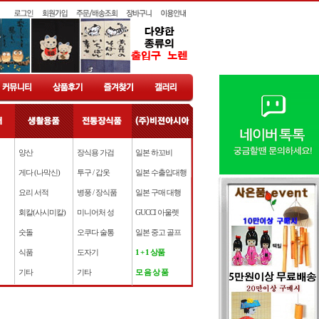
양산
장식용 가검
일본 하꼬비
게다 (나막신)
투구 / 갑옷
일본 수출입대행
요리 서적
병풍 / 장식품
일본 구매 대행
회칼(사시미칼)
미니어처 성
GUCCI 아울렛
숫돌
오쿠다 술통
일본 중고 골프
식품
도자기
1 + 1 상품
기타
기타
모 음 상 품