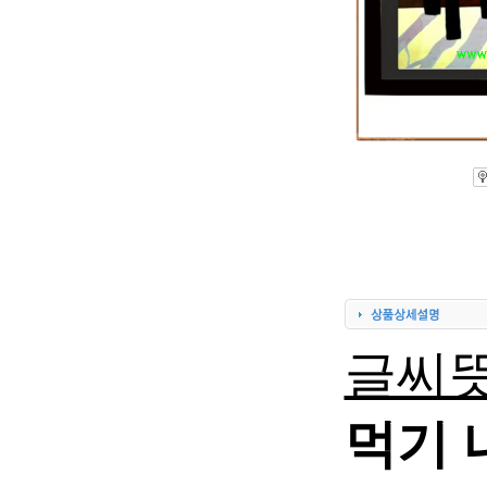
글씨뜻
먹기 