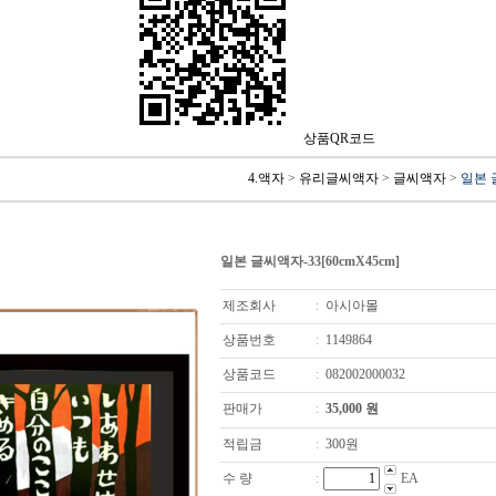
상품QR코드
4.액자
>
유리글씨액자
>
글씨액자
>
일본 글
일본 글씨액자-33[60cmX45cm]
제조회사
:
아시아몰
상품번호
:
1149864
상품코드
:
082002000032
판매가
:
35,000
원
적립금
:
300원
수 량
:
EA