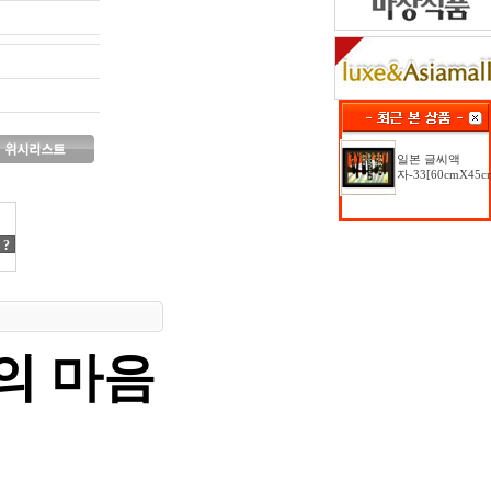
일본 글씨액
자-33[60cmX45c
?
의 마음