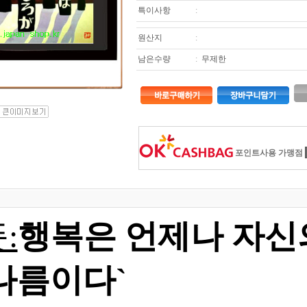
특이사항
:
원산지
:
남은수량
:
무제한
포인트사용 가맹점
:
행복은 언제나 자신
나름이다`