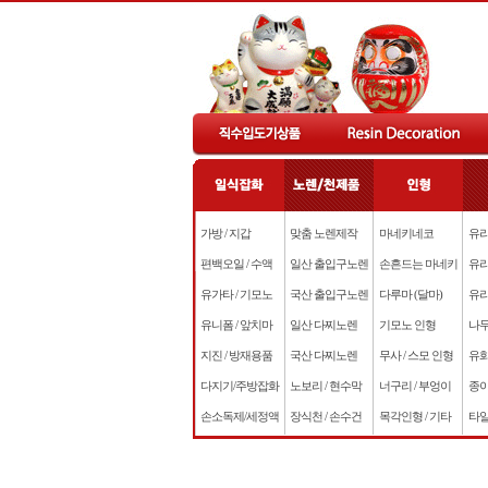
가방 / 지갑
맞춤 노렌제작
마네키네코
유리
편백오일 / 수액
일산 출입구노렌
손흔드는 마네키
유리
유가타 / 기모노
국산 출입구노렌
다루마 (달마)
유리
유니폼 / 앞치마
일산 다찌노렌
기모노 인형
나무
지진 / 방재용품
국산 다찌노렌
무사 / 스모 인형
유화
다지기/주방잡화
노보리 / 현수막
너구리 / 부엉이
종이
손소독제/세정액
장식천 / 손수건
목각인형 / 기타
타일