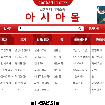
 그림 액자
술병 / 술잔세트
실사 스크린
일본 등
고급 장식소품
원형 부채
 글씨 액자
수제도자기
갈대발 족자
호박 등
장식용 데코소품
펼친 부채
 입체 액자
장식용 접시
일식 족자
벽걸이 등
소라 / 조개
장식 우산
프린팅 액자
화병 세트
국내산 족자
한지 등
회봉(사시미봉)
가면
캠퍼스 액자
부채형 접시
대나무 인형족자
조명 등
바란(바랑)
연
/판화 액자
컵 / 재털이
사케 모형 술통
기타
풍경(문종)
접착용 시트
 액자
기타
물고기 스탠드
기타
브라인더