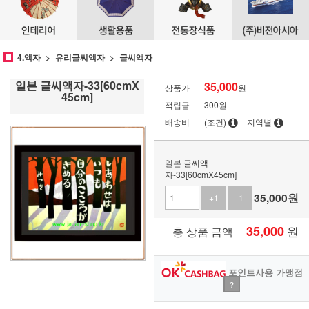
4.액자
유리글씨액자
글씨액자
일본 글씨액자-33[60cmX
35,000
상품가
원
45cm]
적립금
300원
배송비
(조건)
지역별
일본 글씨액
자-33[60cmX45cm]
35,000
원
+1
-1
35,000
원
총 상품 금액
포인트사용 가맹점
?