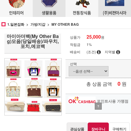
1.일본잡화
가방/지갑
MY OTHER BAG
마이아더백(My Other Ba
25,000
상품가
원
g)모음(당일배송)/파우치,
적립금
1%
포치,에코백
배송비
(조건)
지역별
선택
0
원
총 상품 금액
포인트사용 가맹점
?
관심상품
장바구니
구매하기