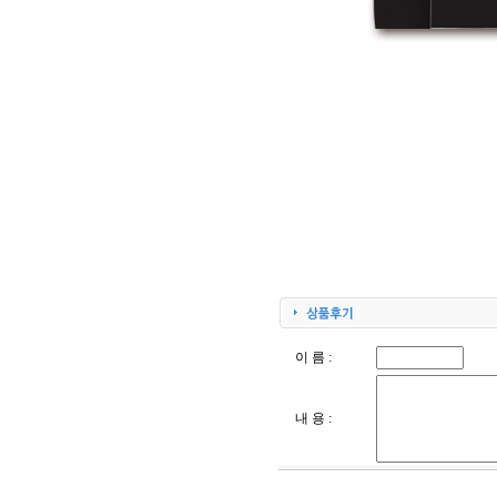
이 름 :
내 용 :