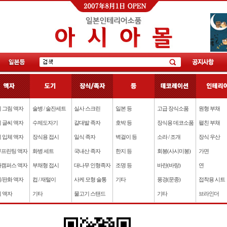
 그림 액자
술병 / 술잔세트
실사 스크린
일본 등
고급 장식소품
원형 부채
 글씨 액자
수제도자기
갈대발 족자
호박 등
장식용 데코소품
펼친 부채
 입체 액자
장식용 접시
일식 족자
벽걸이 등
소라 / 조개
장식 우산
프린팅 액자
화병 세트
국내산 족자
한지 등
회봉(사시미봉)
가면
캠퍼스 액자
부채형 접시
대나무 인형족자
조명 등
바란(바랑)
연
/판화 액자
컵 / 재털이
사케 모형 술통
기타
풍경(문종)
접착용 시트
 액자
기타
물고기 스탠드
기타
브라인더