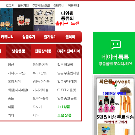
양산
장식용 가검
일본 하꼬비
게다 (나막신)
투구 / 갑옷
일본 수출입대행
요리 서적
병풍 / 장식품
일본 구매 대행
회칼(사시미칼)
미니어처 성
GUCCI 아울렛
숫돌
오쿠다 술통
일본 중고 골프
식품
도자기
1 + 1 상품
기타
기타
모 음 상 품