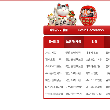
가방 / 지갑
맞춤 노렌제작
마네키네코
유리
편백오일 / 수액
일산 출입구노렌
손흔드는 마네키
유리
유가타 / 기모노
국산 출입구노렌
다루마 (달마)
유리
유니폼 / 앞치마
일산 다찌노렌
기모노 인형
나무
지진 / 방재용품
국산 다찌노렌
무사 / 스모 인형
유화
다지기/주방잡화
노보리 / 현수막
너구리 / 부엉이
종이
손소독제/세정액
장식천 / 손수건
목각인형 / 기타
타일