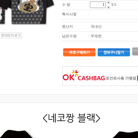
수 량
:
EA
특이사항
:
원산지
:
국내산
남은수량
:
무제한
포인트사용 가맹점