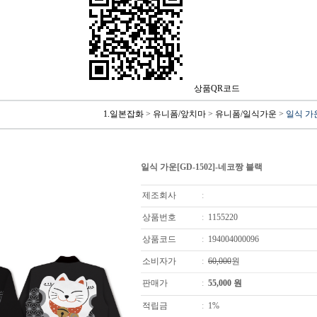
상품QR코드
1.일본잡화
>
유니폼/앞치마
>
유니폼/일식가운
>
일식 가운
일식 가운[GD-1502]-네코짱 블랙
제조회사
:
상품번호
:
1155220
상품코드
:
194004000096
소비자가
:
60,000
원
판매가
:
55,000
원
적립금
:
1%