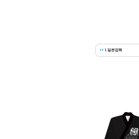
1.일본잡화