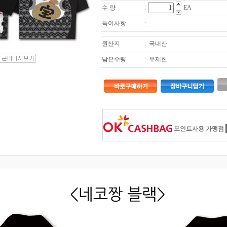
수 량
:
EA
특이사항
:
원산지
:
국내산
남은수량
:
무제한
포인트사용 가맹점