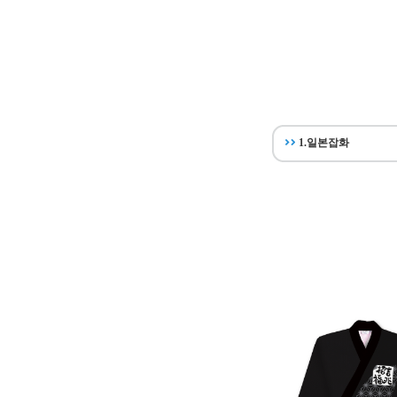
1.일본잡화