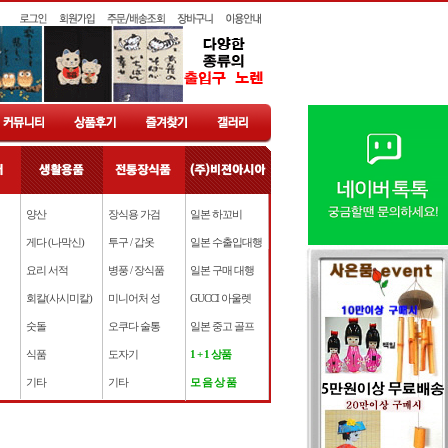
양산
장식용 가검
일본 하꼬비
게다 (나막신)
투구 / 갑옷
일본 수출입대행
요리 서적
병풍 / 장식품
일본 구매 대행
회칼(사시미칼)
미니어처 성
GUCCI 아울렛
숫돌
오쿠다 술통
일본 중고 골프
식품
도자기
1 + 1 상품
기타
기타
모 음 상 품