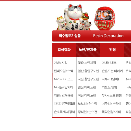
가방 / 지갑
맞춤 노렌제작
마네키네코
유리
편백오일 / 수액
일산 출입구노렌
손흔드는 마네키
유리
유가타 / 기모노
국산 출입구노렌
다루마 (달마)
유리
유니폼 / 앞치마
일산 다찌노렌
기모노 인형
나무
지진 / 방재용품
국산 다찌노렌
무사 / 스모 인형
유화
다지기/주방잡화
노보리 / 현수막
너구리 / 부엉이
종이
손소독제/세정액
장식천 / 손수건
목각인형 / 기타
타일