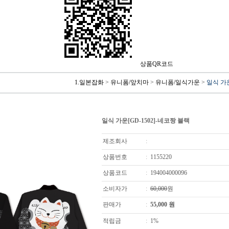
상품QR코드
1.일본잡화
>
유니폼/앞치마
>
유니폼/일식가운
>
일식 가운
일식 가운[GD-1502]-네코짱 블랙
제조회사
:
상품번호
:
1155220
상품코드
:
194004000096
소비자가
:
60,000
원
판매가
:
55,000
원
적립금
:
1%