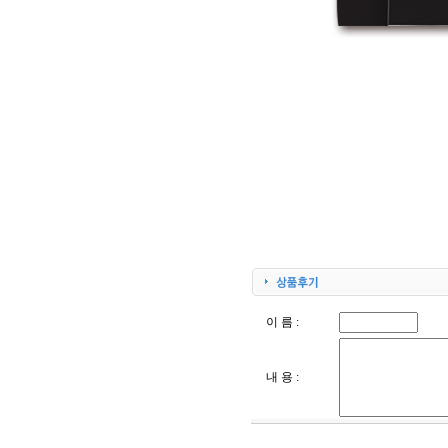
이 름 :
내 용 :