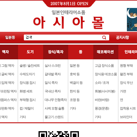
 그림 액자
술병 / 술잔세트
실사 스크린
일본 등
고급 장식소품
원형 부채
 글씨 액자
수제도자기
갈대발 족자
호박 등
장식용 데코소품
펼친 부채
 입체 액자
장식용 접시
일식 족자
벽걸이 등
소라 / 조개
장식 우산
프린팅 액자
화병 세트
국내산 족자
한지 등
회봉(사시미봉)
가면
캠퍼스 액자
부채형 접시
대나무 인형족자
조명 등
바란(바랑)
연
/판화 액자
컵 / 재털이
사케 모형 술통
기타
풍경(문종)
접착용 시트
 액자
기타
물고기 스탠드
기타
브라인더