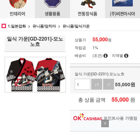
1.일본잡화
유니폼/앞치마
유니폼/일식가운
일식 가운[GD-2201]-모노
55,000
상품가
원
노흐
적립금
1%
배송비
(조건)
지역별
일식 가운[GD-2201]-모노노흐
55,000
원
+1
-1
55,000
원
총 상품 금액
포인트사용 가맹점
?