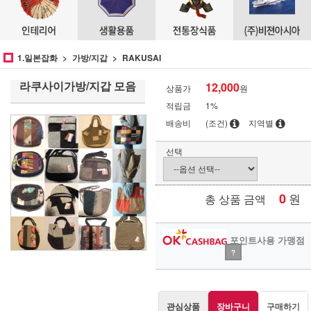
1.일본잡화
가방/지갑
RAKUSAI
라쿠사이가방/지갑 모음
12,000
상품가
원
적립금
1%
배송비
(조건)
지역별
선택
0
원
총 상품 금액
포인트사용 가맹점
?
관심상품
장바구니
구매하기