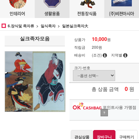
6.장식및 족자류
일식족자
일본실크족자大
실크족자모음
10,000
상품가
원
적립금
200원
배송비
(조건)
지역별
크기-번호
0
원
총 상품 금액
포인트사용 가맹점
?
관심상품
장바구니
구매하기