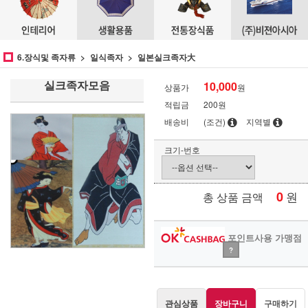
6.장식및 족자류
일식족자
일본실크족자大
실크족자모음
10,000
상품가
원
적립금
200원
배송비
(조건)
지역별
크기-번호
0
원
총 상품 금액
포인트사용 가맹점
?
관심상품
장바구니
구매하기