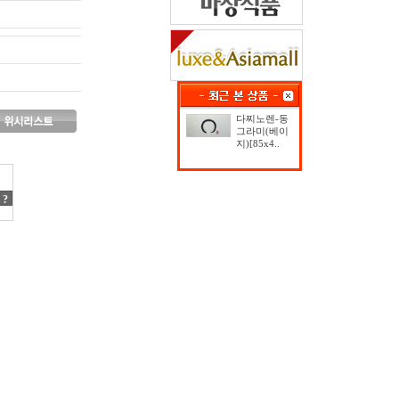
다찌노렌-동
그라미(베이
지)[85x4..
?