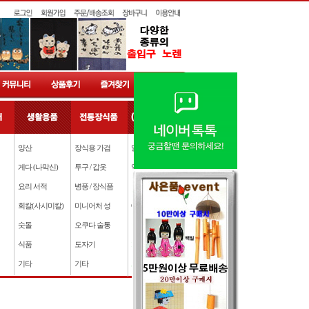
양산
장식용 가검
일본 하꼬비
게다 (나막신)
투구 / 갑옷
일본 수출입대행
요리 서적
병풍 / 장식품
일본 구매 대행
회칼(사시미칼)
미니어처 성
GUCCI 아울렛
숫돌
오쿠다 술통
일본 중고 골프
식품
도자기
1 + 1 상품
기타
기타
모 음 상 품