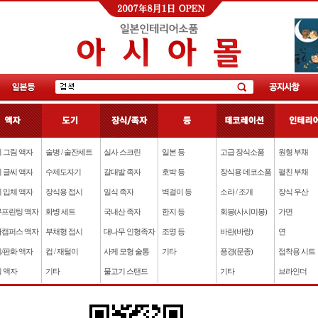
 그림 액자
술병 / 술잔세트
실사 스크린
일본 등
고급 장식소품
원형 부채
 글씨 액자
수제도자기
갈대발 족자
호박 등
장식용 데코소품
펼친 부채
 입체 액자
장식용 접시
일식 족자
벽걸이 등
소라 / 조개
장식 우산
프린팅 액자
화병 세트
국내산 족자
한지 등
회봉(사시미봉)
가면
캠퍼스 액자
부채형 접시
대나무 인형족자
조명 등
바란(바랑)
연
/판화 액자
컵 / 재털이
사케 모형 술통
기타
풍경(문종)
접착용 시트
 액자
기타
물고기 스탠드
기타
브라인더