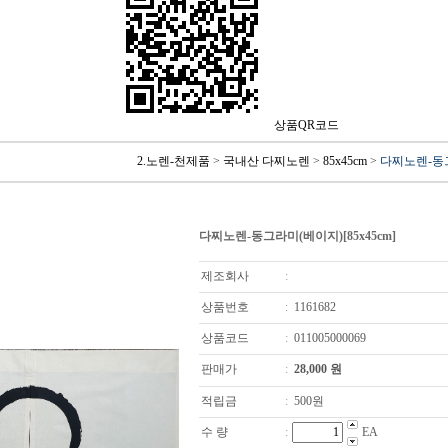
상품QR코드
2.노렌-천제품
>
국내산 다찌노렌
>
85x45cm
>
다찌노렌-동그
다찌노렌-동그라미(베이지)[85x45cm]
제조회사
:
상품번호
:
1161682
상품코드
:
011005000069
판매가
:
28,000
원
적립금
:
500원
수 량
:
EA