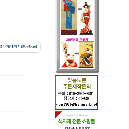
라미(베이지)[85x45cm]