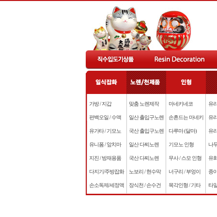
가방 / 지갑
맞춤 노렌제작
마네키네코
유리
편백오일 / 수액
일산 출입구노렌
손흔드는 마네키
유리
유가타 / 기모노
국산 출입구노렌
다루마 (달마)
유리
유니폼 / 앞치마
일산 다찌노렌
기모노 인형
나무
지진 / 방재용품
국산 다찌노렌
무사 / 스모 인형
유화
다지기/주방잡화
노보리 / 현수막
너구리 / 부엉이
종이
손소독제/세정액
장식천 / 손수건
목각인형 / 기타
타일