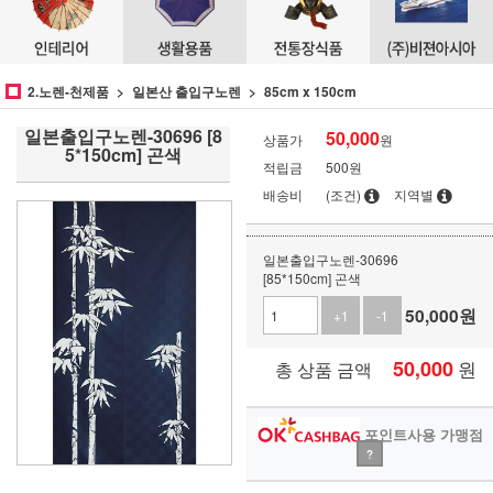
2.노렌-천제품
일본산 출입구노렌
85cm x 150cm
일본출입구노렌-30696 [8
50,000
상품가
원
5*150cm] 곤색
적립금
500원
배송비
(조건)
지역별
일본출입구노렌-30696
[85*150cm] 곤색
50,000
원
+1
-1
50,000
원
총 상품 금액
포인트사용 가맹점
?