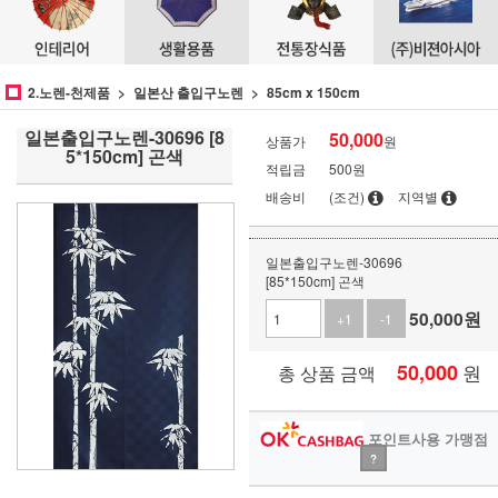
2.노렌-천제품
일본산 출입구노렌
85cm x 150cm
일본출입구노렌-30696 [8
50,000
상품가
원
5*150cm] 곤색
적립금
500원
배송비
(조건)
지역별
일본출입구노렌-30696
[85*150cm] 곤색
50,000
원
+1
-1
50,000
원
총 상품 금액
포인트사용 가맹점
?