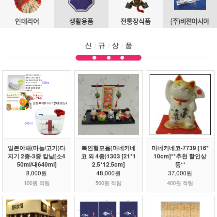
일본야채(마늘/고기)다
복인형모음(마네키네
마네키네코-7739 [16*
지기 2종-3중 칼날[소4
코 외 4종)1303 [21*1
10cm]**추천 할인상
50ml/대640ml]
2.5*12.5cm]
품**
8,000원
48,000원
37,000원
100원 적립
500원 적립
400원 적립