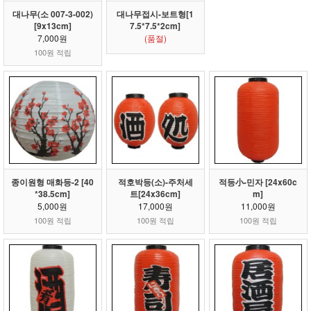
대나무(소 007-3-002)
대나무접시-보트형[1
[9x13cm]
7.5*7.5*2cm]
7,000원
(품절)
100원 적립
종이원형 매화등-2 [40
적호박등(소)-주처세
적등小-민자 [24x60c
*38.5cm]
트[24x36cm]
m]
5,000원
17,000원
11,000원
100원 적립
100원 적립
100원 적립