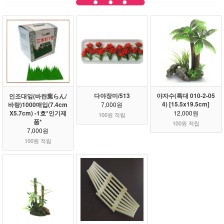
다야장미/513
야자수(특대 010-2-05
인조대잎(바란葉らん/
4) [15.5x19.5cm]
바랑)1000매입(7.4cm
7,000원
X5.7cm) -1호*인기제
12,000원
100원 적립
품*
100원 적립
7,000원
100원 적립