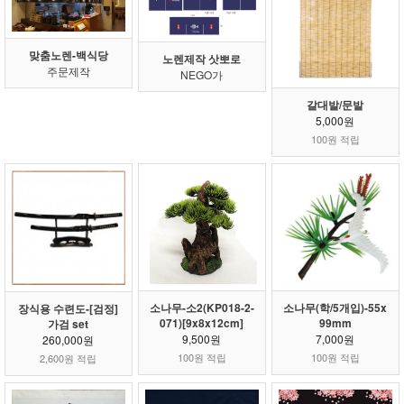
맞춤노렌-백식당
노렌제작 삿뽀로
주문제작
NEGO가
갈대발/문발
5,000원
100원 적립
소나무-소2(KP018-2-
소나무(학/5개입)-55x
장식용 수련도-[검정]
071)[9x8x12cm]
99mm
가검 set
9,500원
7,000원
260,000원
100원 적립
100원 적립
2,600원 적립