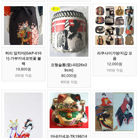
허리 앞치마[GAP-010
라쿠사이가방/지갑 모
1]-가부키네코벗꽃 블
음
랙
12,000원
모형술통(중)-02[26x2
19,800원
9cm]
100원 적립
80,000원
200원 적립
800원 적립
마네키네코-TK196[14