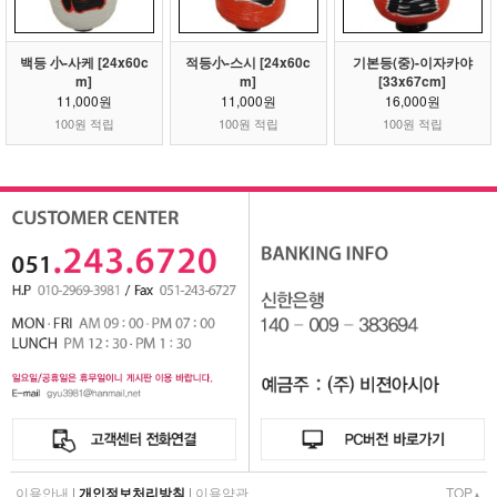
백등 小-사케 [24x60c
적등小-스시 [24x60c
기본등(중)-이자카야
m]
m]
[33x67cm]
11,000원
11,000원
16,000원
100원 적립
100원 적립
100원 적립
이용안내
|
개인정보처리방침
|
이용약관
TOP
▲