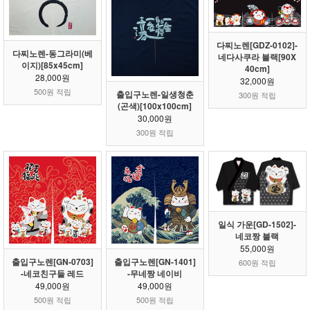
다찌노렌[GDZ-0102]-
다찌노렌-동그라미(베
네다사쿠라 블랙[90X
이지)[85x45cm]
40cm]
28,000원
32,000원
500원 적립
출입구노렌-일생청춘
300원 적립
(곤색)[100x100cm]
30,000원
300원 적립
일식 가운[GD-1502]-
네코짱 블랙
55,000원
출입구노렌[GN-0703]
출입구노렌[GN-1401]
600원 적립
-네코친구들 레드
-무네짱 네이비
49,000원
49,000원
500원 적립
500원 적립