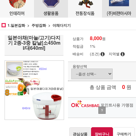
1.일본잡화
주방잡화
야채다지기
일본야채(마늘/고기)다지
8,000
상품가
원
기 2종-3중 칼날[소450m
적립금
1%
l/대640ml]
배송비
(조건)
지역별
용량선택
0
원
총 상품 금액
포인트사용 가맹점
?
관심상품
장바구니
구매하기