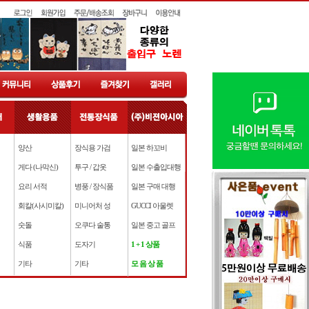
양산
장식용 가검
일본 하꼬비
게다 (나막신)
투구 / 갑옷
일본 수출입대행
요리 서적
병풍 / 장식품
일본 구매 대행
회칼(사시미칼)
미니어처 성
GUCCI 아울렛
숫돌
오쿠다 술통
일본 중고 골프
식품
도자기
1 + 1 상품
기타
기타
모 음 상 품