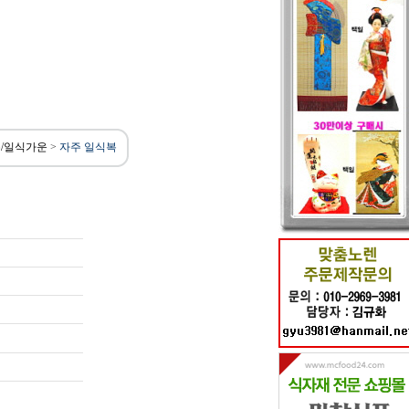
/일식가운
>
자주 일식복