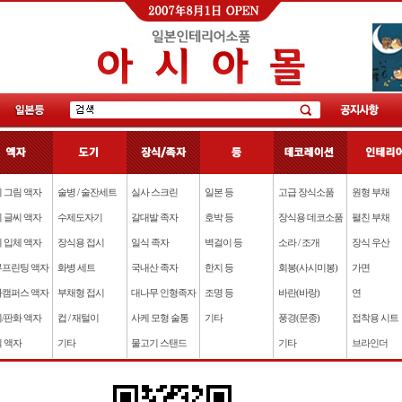
 그림 액자
술병 / 술잔세트
실사 스크린
일본 등
고급 장식소품
원형 부채
 글씨 액자
수제도자기
갈대발 족자
호박 등
장식용 데코소품
펼친 부채
 입체 액자
장식용 접시
일식 족자
벽걸이 등
소라 / 조개
장식 우산
프린팅 액자
화병 세트
국내산 족자
한지 등
회봉(사시미봉)
가면
캠퍼스 액자
부채형 접시
대나무 인형족자
조명 등
바란(바랑)
연
/판화 액자
컵 / 재털이
사케 모형 술통
기타
풍경(문종)
접착용 시트
 액자
기타
물고기 스탠드
기타
브라인더