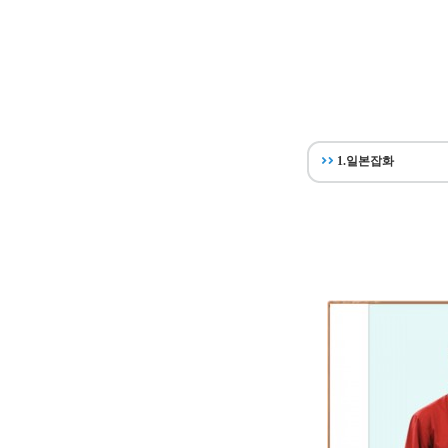
1.일본잡화