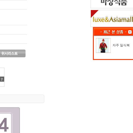
자주 일식복
?