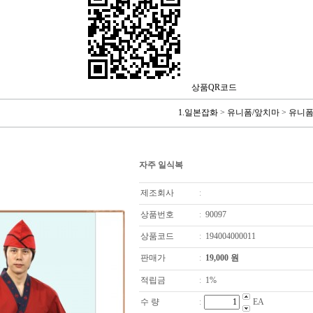
상품QR코드
1.일본잡화
>
유니폼/앞치마
>
유니폼
자주 일식복
제조회사
:
상품번호
:
90097
상품코드
:
194004000011
판매가
:
19,000
원
적립금
:
1%
수 량
:
EA