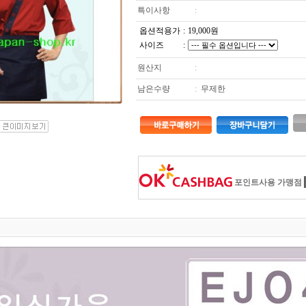
특이사항
:
옵션적용가
:
19,000
원
사이즈
:
원산지
:
남은수량
:
무제한
포인트사용 가맹점