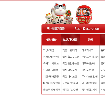
가방 / 지갑
맞춤 노렌제작
마네키네코
유리
편백오일 / 수액
일산 출입구노렌
손흔드는 마네키
유리
유가타 / 기모노
국산 출입구노렌
다루마 (달마)
유리
유니폼 / 앞치마
일산 다찌노렌
기모노 인형
나무
지진 / 방재용품
국산 다찌노렌
무사 / 스모 인형
유화
다지기/주방잡화
노보리 / 현수막
너구리 / 부엉이
종이
손소독제/세정액
장식천 / 손수건
목각인형 / 기타
타일