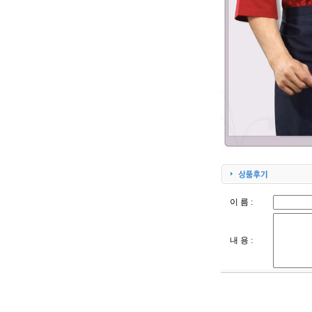
이 름 :
내 용 :