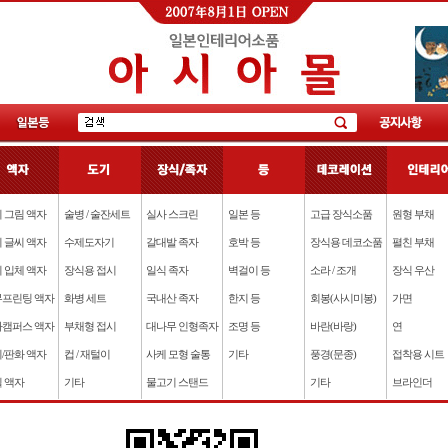
 그림 액자
술병 / 술잔세트
실사 스크린
일본 등
고급 장식소품
원형 부채
 글씨 액자
수제도자기
갈대발 족자
호박 등
장식용 데코소품
펼친 부채
 입체 액자
장식용 접시
일식 족자
벽걸이 등
소라 / 조개
장식 우산
프린팅 액자
화병 세트
국내산 족자
한지 등
회봉(사시미봉)
가면
캠퍼스 액자
부채형 접시
대나무 인형족자
조명 등
바란(바랑)
연
/판화 액자
컵 / 재털이
사케 모형 술통
기타
풍경(문종)
접착용 시트
 액자
기타
물고기 스탠드
기타
브라인더