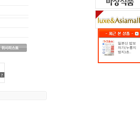
일본산 밥보
자기(누룽지
방지)초..
?