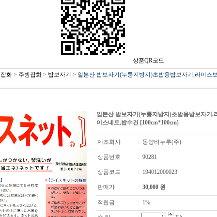
상품QR코드
본잡화
>
주방잡화
>
밥보자기
>
일본산 밥보자기(누룽지방지)초밥용밥보자기,라이스보
일본산 밥보자기(누룽지방지)초밥용밥보자기,
이스네트,밥수건 [100cm*100cm]
제조회사
:
동양비누루(주)
상품번호
:
90281
상품코드
:
194012000023
판매가
:
30,000
원
적립금
:
1%