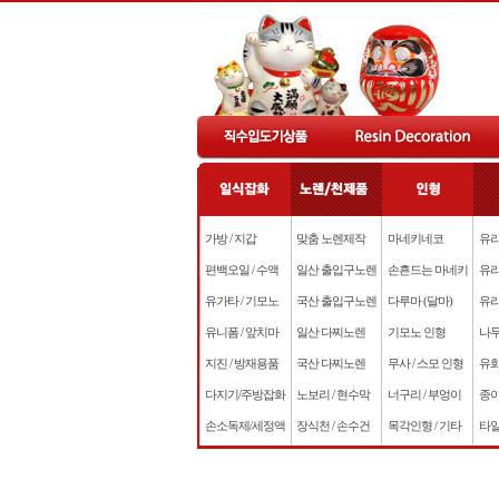
가방 / 지갑
맞춤 노렌제작
마네키네코
유리
편백오일 / 수액
일산 출입구노렌
손흔드는 마네키
유리
유가타 / 기모노
국산 출입구노렌
다루마 (달마)
유리
유니폼 / 앞치마
일산 다찌노렌
기모노 인형
나무
지진 / 방재용품
국산 다찌노렌
무사 / 스모 인형
유화
다지기/주방잡화
노보리 / 현수막
너구리 / 부엉이
종이
손소독제/세정액
장식천 / 손수건
목각인형 / 기타
타일