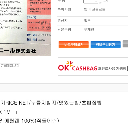
수 량
:
EA
특이사항
:
밥이 꼬들꼬들!
원산지
:
일본
남은수량
:
무제한
포인트사용 가맹점