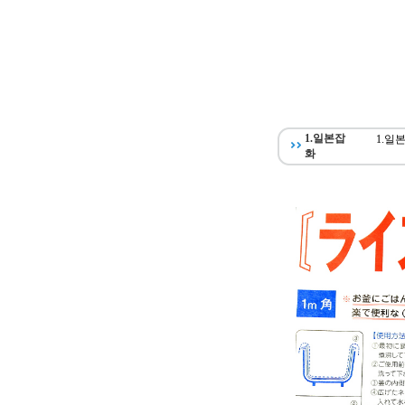
1.일본잡
1.일
화