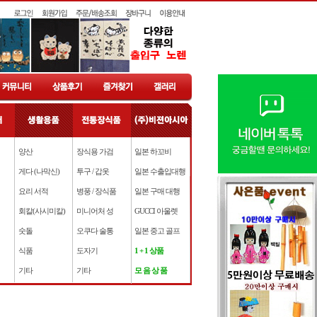
양산
장식용 가검
일본 하꼬비
게다 (나막신)
투구 / 갑옷
일본 수출입대행
요리 서적
병풍 / 장식품
일본 구매 대행
회칼(사시미칼)
미니어처 성
GUCCI 아울렛
숫돌
오쿠다 술통
일본 중고 골프
식품
도자기
1 + 1 상품
기타
기타
모 음 상 품