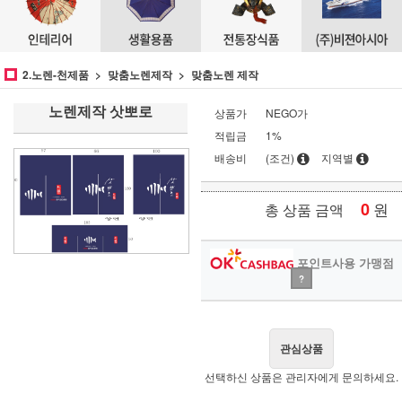
2.노렌-천제품
맞춤노렌제작
맞춤노렌 제작
노렌제작 삿뽀로
상품가
NEGO가
적립금
1%
배송비
(조건)
지역별
0
원
총 상품 금액
포인트사용 가맹점
?
관심상품
선택하신 상품은 관리자에게 문의하세요.