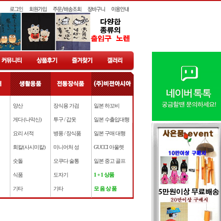
양산
장식용 가검
일본 하꼬비
게다 (나막신)
투구 / 갑옷
일본 수출입대행
요리 서적
병풍 / 장식품
일본 구매 대행
회칼(사시미칼)
미니어처 성
GUCCI 아울렛
숫돌
오쿠다 술통
일본 중고 골프
식품
도자기
1 + 1 상품
기타
기타
모 음 상 품