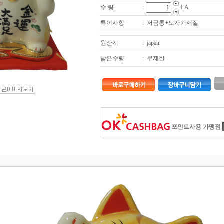
수 량
:
EA
특이사항
:
저금통+도자기재질
원산지
:
japan
남은수량
:
무제한
포인트사용 가맹점