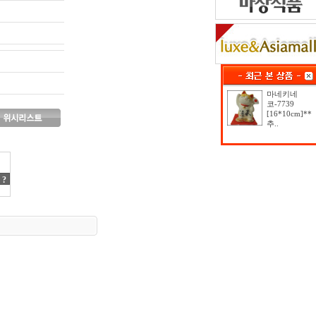
마네키네
코-7739
[16*10cm]**
추..
?