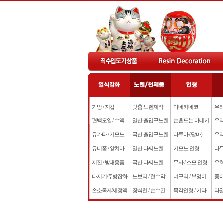
가방 / 지갑
맞춤 노렌제작
마네키네코
유리
편백오일 / 수액
일산 출입구노렌
손흔드는 마네키
유리
유가타 / 기모노
국산 출입구노렌
다루마 (달마)
유리
유니폼 / 앞치마
일산 다찌노렌
기모노 인형
나무
지진 / 방재용품
국산 다찌노렌
무사 / 스모 인형
유화
다지기/주방잡화
노보리 / 현수막
너구리 / 부엉이
종이
손소독제/세정액
장식천 / 손수건
목각인형 / 기타
타일