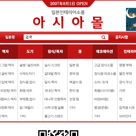
 그림 액자
술병 / 술잔세트
실사 스크린
일본 등
고급 장식소품
원형 부채
 글씨 액자
수제도자기
갈대발 족자
호박 등
장식용 데코소품
펼친 부채
 입체 액자
장식용 접시
일식 족자
벽걸이 등
소라 / 조개
장식 우산
프린팅 액자
화병 세트
국내산 족자
한지 등
회봉(사시미봉)
가면
캠퍼스 액자
부채형 접시
대나무 인형족자
조명 등
바란(바랑)
연
/판화 액자
컵 / 재털이
사케 모형 술통
기타
풍경(문종)
접착용 시트
 액자
기타
물고기 스탠드
기타
브라인더