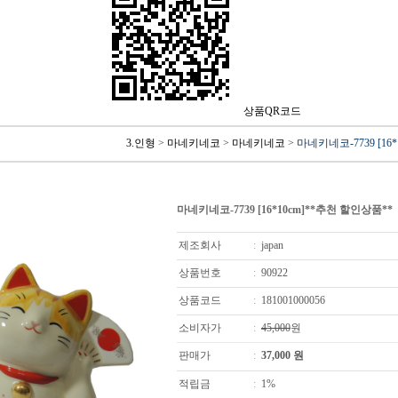
상품QR코드
3.인형
>
마네키네코
>
마네키네코
>
마네키네코-7739 [16
마네키네코-7739 [16*10cm]**추천 할인상품**
제조회사
:
japan
상품번호
:
90922
상품코드
:
181001000056
소비자가
:
45,000
원
판매가
:
37,000
원
적립금
:
1%