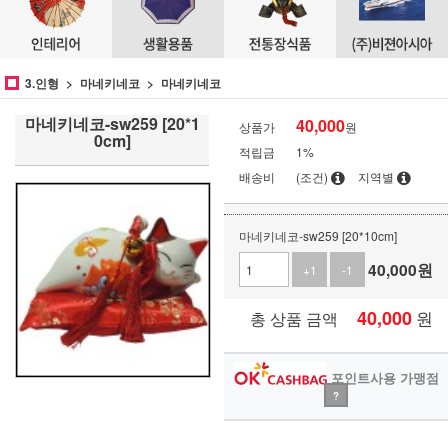
3.인형
마네키네코
마네키네코
마네키네코-sw259 [20*1
40,000
상품가
원
0cm]
적립금
1%
배송비
(조건)
지역별
마네키네코-sw259 [20*10cm]
40,000
원
+1
-1
40,000
원
총 상품 금액
포인트사용 가맹점
?