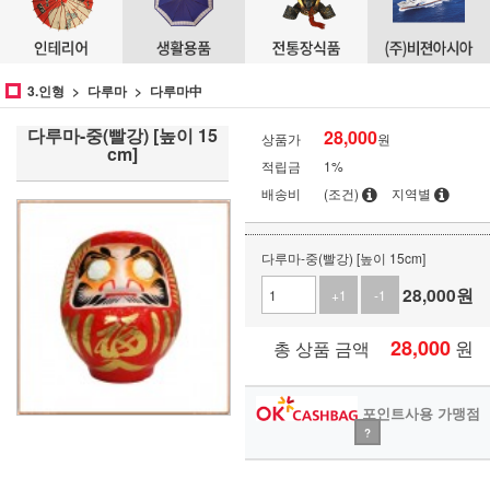
3.인형
다루마
다루마中
다루마-중(빨강) [높이 15
28,000
상품가
원
cm]
적립금
1%
배송비
(조건)
지역별
다루마-중(빨강) [높이 15cm]
28,000
원
+1
-1
28,000
원
총 상품 금액
포인트사용 가맹점
?