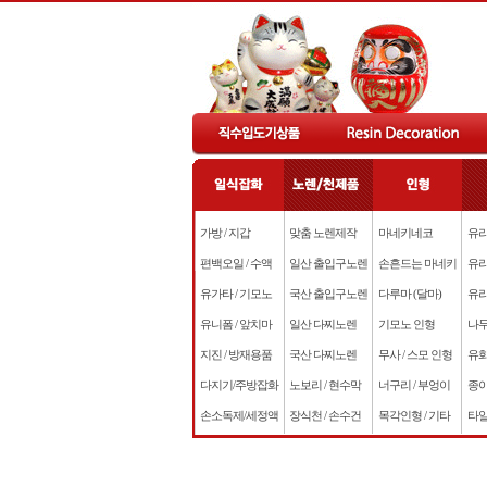
가방 / 지갑
맞춤 노렌제작
마네키네코
유리
편백오일 / 수액
일산 출입구노렌
손흔드는 마네키
유리
유가타 / 기모노
국산 출입구노렌
다루마 (달마)
유리
유니폼 / 앞치마
일산 다찌노렌
기모노 인형
나무
지진 / 방재용품
국산 다찌노렌
무사 / 스모 인형
유화
다지기/주방잡화
노보리 / 현수막
너구리 / 부엉이
종이
손소독제/세정액
장식천 / 손수건
목각인형 / 기타
타일