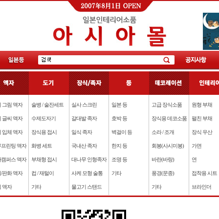
 그림 액자
술병 / 술잔세트
실사 스크린
일본 등
고급 장식소품
원형 부채
 글씨 액자
수제도자기
갈대발 족자
호박 등
장식용 데코소품
펼친 부채
 입체 액자
장식용 접시
일식 족자
벽걸이 등
소라 / 조개
장식 우산
프린팅 액자
화병 세트
국내산 족자
한지 등
회봉(사시미봉)
가면
캠퍼스 액자
부채형 접시
대나무 인형족자
조명 등
바란(바랑)
연
/판화 액자
컵 / 재털이
사케 모형 술통
기타
풍경(문종)
접착용 시트
 액자
기타
물고기 스탠드
기타
브라인더