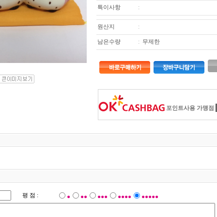
특이사항
:
원산지
:
남은수량
:
무제한
포인트사용 가맹점
평 점 :
●
●●
●●●
●●●●
●●●●●