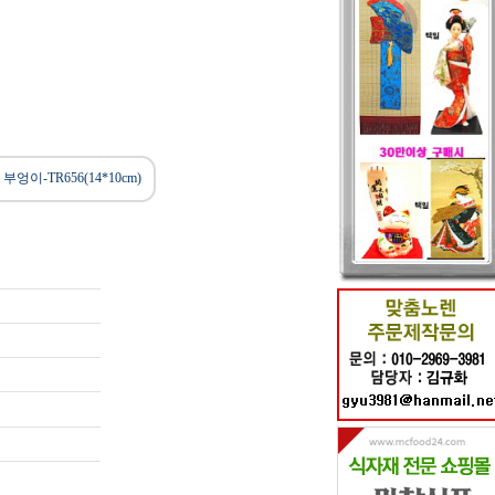
부엉이-TR656(14*10cm)