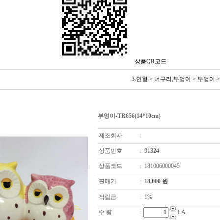
상품QR코드
3.인형
>
너구리,부엉이
>
부엉이
>
부엉이-TR656(14*10cm)
제조회사
:
상품번호
:
91324
상품코드
:
181006000045
판매가
:
18,000
원
적립금
:
1%
수 량
:
EA