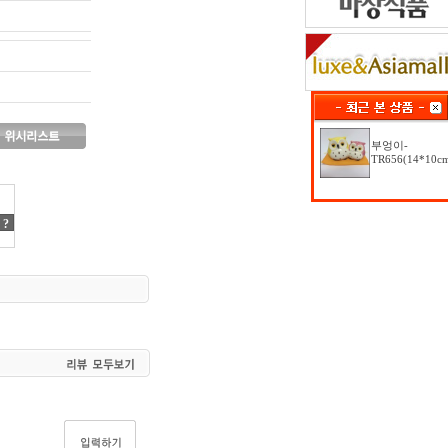
부엉이-
TR656(14*10c
?