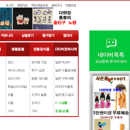
양산
장식용 가검
일본 하꼬비
게다 (나막신)
투구 / 갑옷
일본 수출입대행
요리 서적
병풍 / 장식품
일본 구매 대행
회칼(사시미칼)
미니어처 성
GUCCI 아울렛
숫돌
오쿠다 술통
일본 중고 골프
식품
도자기
1 + 1 상품
기타
기타
모 음 상 품