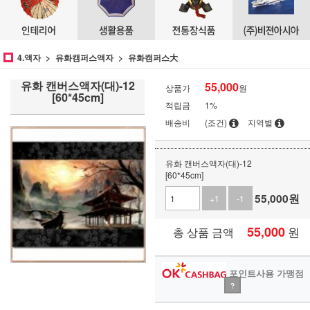
4.액자
유화캠퍼스액자
유화캠퍼스大
유화 캔버스액자(대)-12
55,000
상품가
원
[60*45cm]
적립금
1%
배송비
(조건)
지역별
유화 캔버스액자(대)-12
[60*45cm]
55,000
원
+1
-1
55,000
원
총 상품 금액
포인트사용 가맹점
?