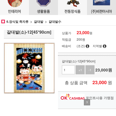
6.장식및 족자류
갈대발
갈대발小
갈대발(소)-12[45*90cm]
23,000
상품가
원
적립금
200원
배송비
(조건)
지역별
갈대발(소)-12[45*90cm]
23,000
원
+1
-1
23,000
원
총 상품 금액
포인트사용 가맹점
?