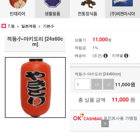
7.등
일본제등
기본小
적등小-야키도리 [24x60c
11,000
상품가
원
m]
적립금
1%
배송비
(조건)
지역별
적등小-야키도리 [24x60cm]
11,000
원
+1
-1
11,000
원
총 상품 금액
포인트사용 가맹점
?