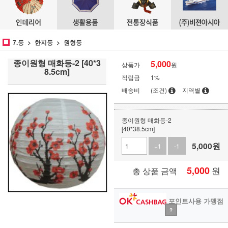
7.등
한지등
원형등
종이원형 매화등-2 [40*3
5,000
상품가
원
8.5cm]
적립금
1%
배송비
(조건)
지역별
종이원형 매화등-2
[40*38.5cm]
5,000
원
+1
-1
5,000
원
총 상품 금액
포인트사용 가맹점
?