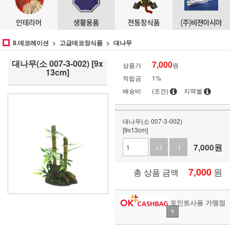
8.데코레이션
고급데코장식품
대나무
대나무(소 007-3-002) [9x
7,000
상품가
원
13cm]
적립금
1%
배송비
(조건)
지역별
대나무(소 007-3-002)
[9x13cm]
7,000
원
+1
-1
7,000
원
총 상품 금액
포인트사용 가맹점
?