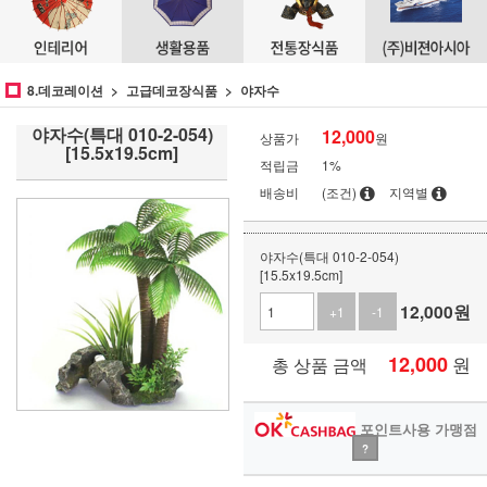
8.데코레이션
고급데코장식품
야자수
야자수(특대 010-2-054)
12,000
상품가
원
[15.5x19.5cm]
적립금
1%
배송비
(조건)
지역별
야자수(특대 010-2-054)
[15.5x19.5cm]
12,000
원
+1
-1
12,000
원
총 상품 금액
포인트사용 가맹점
?