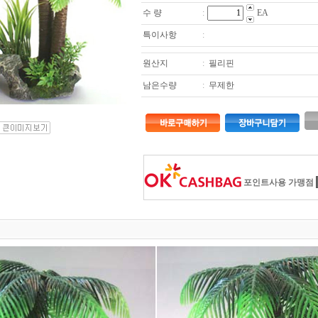
수 량
:
EA
특이사항
:
원산지
:
필리핀
남은수량
:
무제한
포인트사용 가맹점