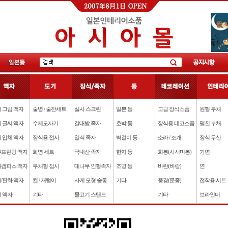
 그림 액자
술병 / 술잔세트
실사 스크린
일본 등
고급 장식소품
원형 부채
 글씨 액자
수제도자기
갈대발 족자
호박 등
장식용 데코소품
펼친 부채
 입체 액자
장식용 접시
일식 족자
벽걸이 등
소라 / 조개
장식 우산
프린팅 액자
화병 세트
국내산 족자
한지 등
회봉(사시미봉)
가면
캠퍼스 액자
부채형 접시
대나무 인형족자
조명 등
바란(바랑)
연
/판화 액자
컵 / 재털이
사케 모형 술통
기타
풍경(문종)
접착용 시트
 액자
기타
물고기 스탠드
기타
브라인더