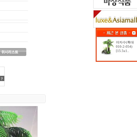
야자수(특대
010-2-054)
[15.5x1..
?