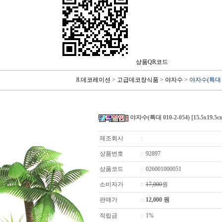
상품QR코드
8.데코레이션
>
고급데코장식품
>
야자수
>
야자수(특대 010
야자수(특대 010-2-054) [15.5x19.5c
제조회사
:
상품번호
:
92897
상품코드
:
026001000051
소비자가
:
17,000
원
판매가
:
12,000
원
적립금
:
1%