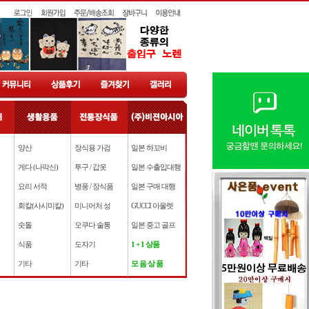
양산
장식용 가검
일본 하꼬비
게다 (나막신)
투구 / 갑옷
일본 수출입대행
요리 서적
병풍 / 장식품
일본 구매 대행
회칼(사시미칼)
미니어처 성
GUCCI 아울렛
숫돌
오쿠다 술통
일본 중고 골프
식품
도자기
1 + 1 상품
기타
기타
모 음 상 품