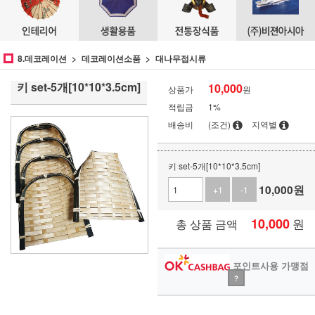
8.데코레이션
데코레이션소품
대나무접시류
키 set-5개[10*10*3.5cm]
10,000
상품가
원
적립금
1%
배송비
(조건)
지역별
키 set-5개[10*10*3.5cm]
10,000
원
+1
-1
10,000
원
총 상품 금액
포인트사용 가맹점
?