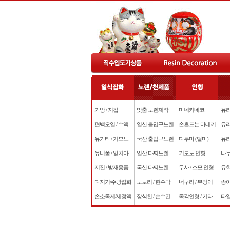
가방 / 지갑
맞춤 노렌제작
마네키네코
유리
편백오일 / 수액
일산 출입구노렌
손흔드는 마네키
유리
유가타 / 기모노
국산 출입구노렌
다루마 (달마)
유리
유니폼 / 앞치마
일산 다찌노렌
기모노 인형
나무
지진 / 방재용품
국산 다찌노렌
무사 / 스모 인형
유화
다지기/주방잡화
노보리 / 현수막
너구리 / 부엉이
종이
손소독제/세정액
장식천 / 손수건
목각인형 / 기타
타일