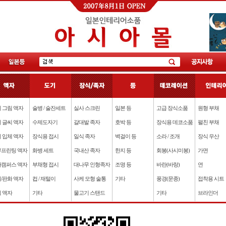
 그림 액자
술병 / 술잔세트
실사 스크린
일본 등
고급 장식소품
원형 부채
 글씨 액자
수제도자기
갈대발 족자
호박 등
장식용 데코소품
펼친 부채
 입체 액자
장식용 접시
일식 족자
벽걸이 등
소라 / 조개
장식 우산
프린팅 액자
화병 세트
국내산 족자
한지 등
회봉(사시미봉)
가면
캠퍼스 액자
부채형 접시
대나무 인형족자
조명 등
바란(바랑)
연
/판화 액자
컵 / 재털이
사케 모형 술통
기타
풍경(문종)
접착용 시트
 액자
기타
물고기 스탠드
기타
브라인더