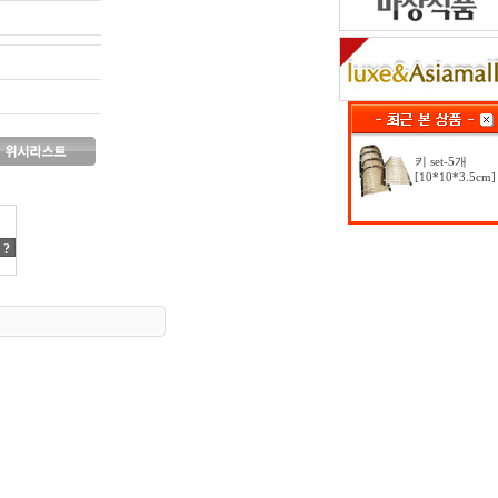
키 set-5개
[10*10*3.5cm]
?