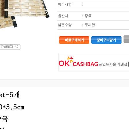
특이사항
:
원산지
:
중국
남은수량
:
무제한
포인트사용 가맹점