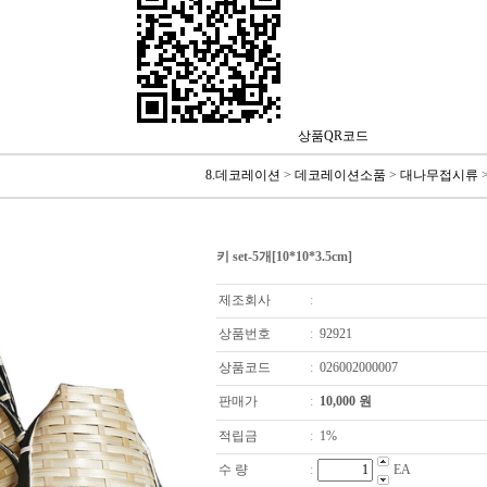
상품QR코드
8.데코레이션
>
데코레이션소품
>
대나무접시류
키 set-5개[10*10*3.5cm]
제조회사
:
상품번호
:
92921
상품코드
:
026002000007
판매가
:
10,000
원
적립금
:
1%
수 량
:
EA