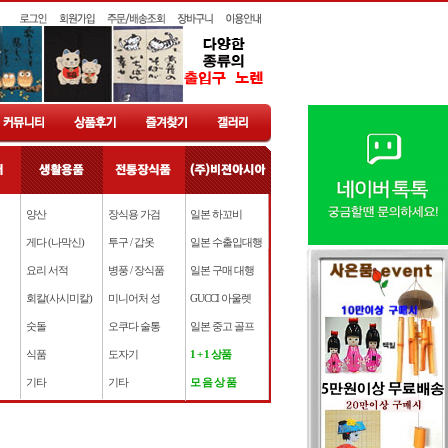
양산
장식용 가검
일본 하꼬비
게다 (나막신)
투구 / 갑옷
일본 수출입대행
요리 서적
병풍 / 장식품
일본 구매 대행
회칼(사시미칼)
미니어처 성
GUCCI 아울렛
숫돌
오쿠다 술통
일본 중고 골프
식품
도자기
1 + 1 상품
기타
기타
모 음 상 품