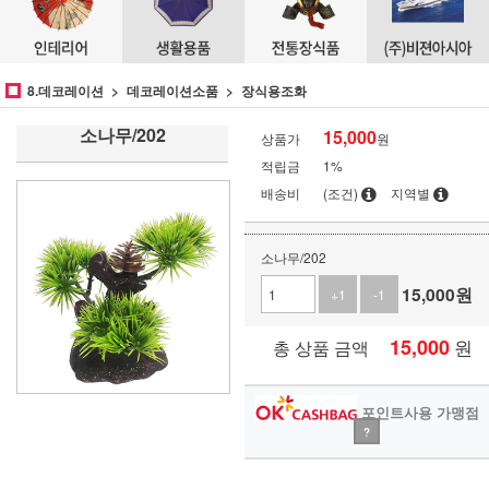
8.데코레이션
데코레이션소품
장식용조화
소나무/202
15,000
상품가
원
적립금
1%
배송비
(조건)
지역별
소나무/202
15,000
원
+1
-1
15,000
원
총 상품 금액
포인트사용 가맹점
?