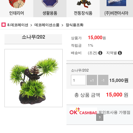
8.데코레이션
데코레이션소품
장식용조화
소나무/202
15,000
상품가
원
적립금
1%
배송비
(조건)
지역별
소나무/202
15,000
원
+1
-1
15,000
원
총 상품 금액
포인트사용 가맹점
?