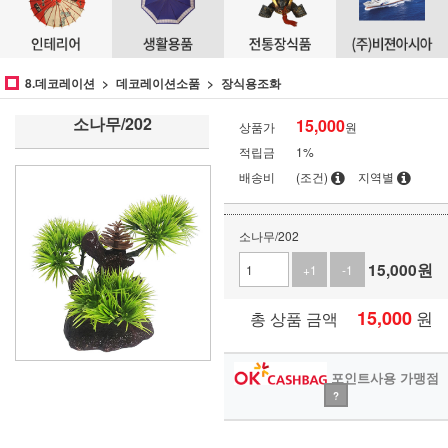
8.데코레이션
데코레이션소품
장식용조화
소나무/202
15,000
상품가
원
적립금
1%
배송비
(조건)
지역별
소나무/202
15,000
원
+1
-1
15,000
원
총 상품 금액
포인트사용 가맹점
?