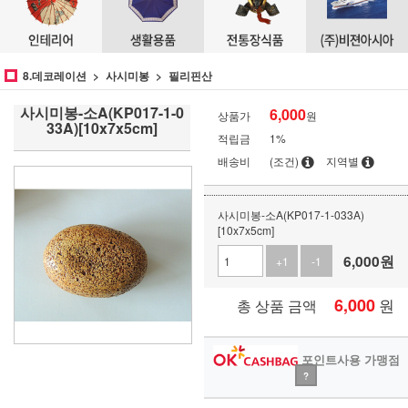
8.데코레이션
사시미봉
필리핀산
사시미봉-소A(KP017-1-0
6,000
상품가
원
33A)[10x7x5cm]
적립금
1%
배송비
(조건)
지역별
사시미봉-소A(KP017-1-033A)
[10x7x5cm]
6,000
원
+1
-1
6,000
원
총 상품 금액
포인트사용 가맹점
?