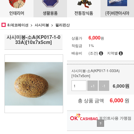
8.데코레이션
사시미봉
필리핀산
사시미봉-소A(KP017-1-0
6,000
상품가
원
33A)[10x7x5cm]
적립금
1%
배송비
(조건)
지역별
사시미봉-소A(KP017-1-033A)
[10x7x5cm]
6,000
원
+1
-1
6,000
원
총 상품 금액
포인트사용 가맹점
?