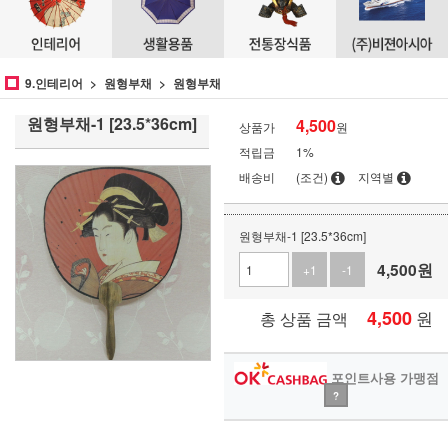
9.인테리어
원형부채
원형부채
원형부채-1 [23.5*36cm]
4,500
상품가
원
적립금
1%
배송비
(조건)
지역별
원형부채-1 [23.5*36cm]
4,500
원
+1
-1
4,500
원
총 상품 금액
포인트사용 가맹점
?