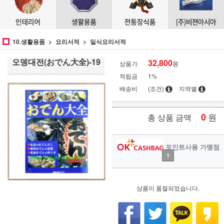
10.생활용품
요리서적
일식요리서적
오뎅대전(おでん大全)-19
32,800
상품가
원
적립금
1%
배송비
(조건)
지역별
0
원
총 상품 금액
포인트사용 가맹점
?
상품이 품절되었습니다.