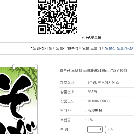
상품QR코드
2.노렌-천제품
>
노보리/현수막
>
일본 노보리
>
일본산 노보리-소바2[
일본산 노보리-소바2[60X180cm]/NSV-0648
제조회사
:
(주)일본부이시에스
상품번호
:
93729
상품코드
:
011006000030
판매가
:
42,000
원
적립금
:
1%
수 량
:
EA