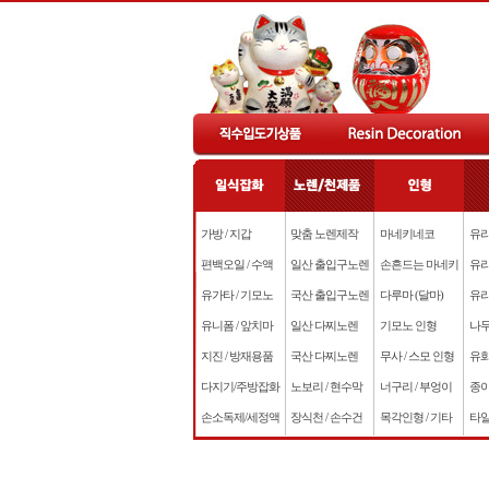
가방 / 지갑
맞춤 노렌제작
마네키네코
유리
편백오일 / 수액
일산 출입구노렌
손흔드는 마네키
유리
유가타 / 기모노
국산 출입구노렌
다루마 (달마)
유리
유니폼 / 앞치마
일산 다찌노렌
기모노 인형
나무
지진 / 방재용품
국산 다찌노렌
무사 / 스모 인형
유화
다지기/주방잡화
노보리 / 현수막
너구리 / 부엉이
종이
손소독제/세정액
장식천 / 손수건
목각인형 / 기타
타일