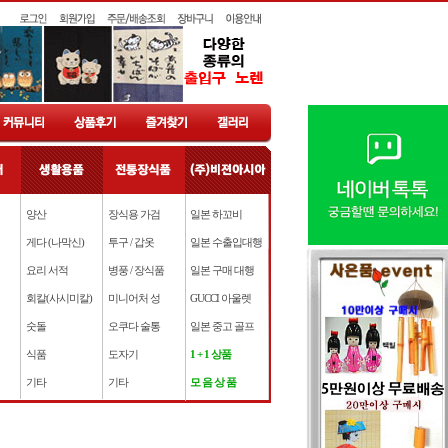
양산
장식용 가검
일본 하꼬비
게다 (나막신)
투구 / 갑옷
일본 수출입대행
요리 서적
병풍 / 장식품
일본 구매 대행
회칼(사시미칼)
미니어처 성
GUCCI 아울렛
숫돌
오쿠다 술통
일본 중고 골프
식품
도자기
1 + 1 상품
기타
기타
모 음 상 품