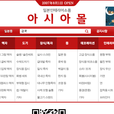
 그림 액자
술병 / 술잔세트
실사 스크린
일본 등
고급 장식소품
원형 부채
 글씨 액자
수제도자기
갈대발 족자
호박 등
장식용 데코소품
펼친 부채
 입체 액자
장식용 접시
일식 족자
벽걸이 등
소라 / 조개
장식 우산
프린팅 액자
화병 세트
국내산 족자
한지 등
회봉(사시미봉)
가면
캠퍼스 액자
부채형 접시
대나무 인형족자
조명 등
바란(바랑)
연
/판화 액자
컵 / 재털이
사케 모형 술통
기타
풍경(문종)
접착용 시트
 액자
기타
물고기 스탠드
기타
브라인더