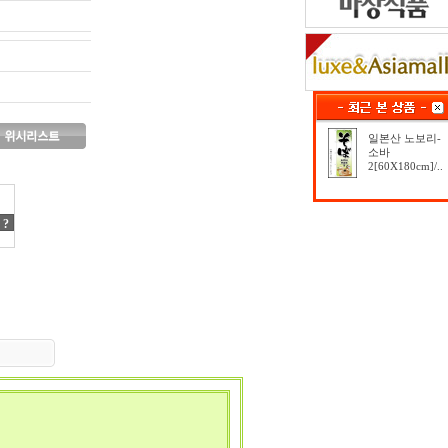
일본산 노보리-
소바
2[60X180cm]/..
?