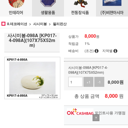
8.데코레이션
사시미봉
필리핀산
사시미봉-098A [KP017-
8,000
상품가
원
4-098A](107X75X52m
적립금
1%
m)
배송비
(조건)
지역별
사시미봉-098A [KP017-4-
098A](107X75X52mm)
8,000
원
+1
-1
8,000
원
총 상품 금액
포인트사용 가맹점
?