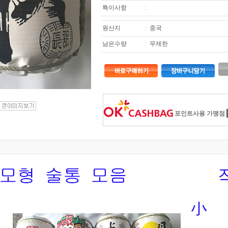
특이사항
:
원산지
:
중국
남은수량
:
무제한
포인트사용 가맹점