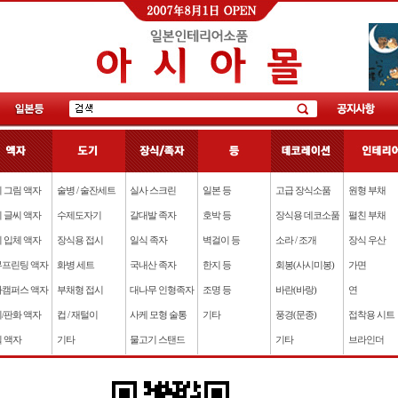
 그림 액자
술병 / 술잔세트
실사 스크린
일본 등
고급 장식소품
원형 부채
 글씨 액자
수제도자기
갈대발 족자
호박 등
장식용 데코소품
펼친 부채
 입체 액자
장식용 접시
일식 족자
벽걸이 등
소라 / 조개
장식 우산
프린팅 액자
화병 세트
국내산 족자
한지 등
회봉(사시미봉)
가면
캠퍼스 액자
부채형 접시
대나무 인형족자
조명 등
바란(바랑)
연
/판화 액자
컵 / 재털이
사케 모형 술통
기타
풍경(문종)
접착용 시트
 액자
기타
물고기 스탠드
기타
브라인더