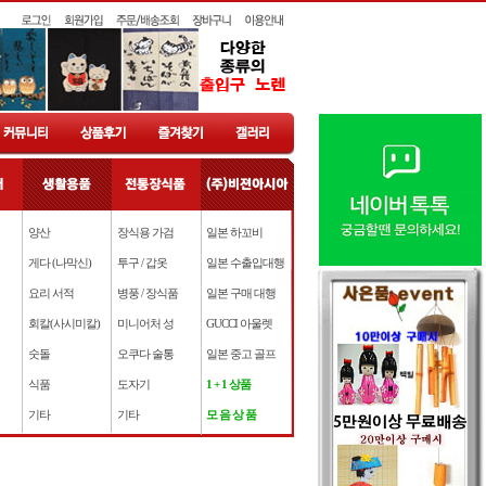
양산
장식용 가검
일본 하꼬비
게다 (나막신)
투구 / 갑옷
일본 수출입대행
요리 서적
병풍 / 장식품
일본 구매 대행
회칼(사시미칼)
미니어처 성
GUCCI 아울렛
숫돌
오쿠다 술통
일본 중고 골프
식품
도자기
1 + 1 상품
기타
기타
모 음 상 품