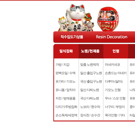
가방 / 지갑
맞춤 노렌제작
마네키네코
유리
편백오일 / 수액
일산 출입구노렌
손흔드는 마네키
유리
유가타 / 기모노
국산 출입구노렌
다루마 (달마)
유리
유니폼 / 앞치마
일산 다찌노렌
기모노 인형
나무
지진 / 방재용품
국산 다찌노렌
무사 / 스모 인형
유화
다지기/주방잡화
노보리 / 현수막
너구리 / 부엉이
종이
손소독제/세정액
장식천 / 손수건
목각인형 / 기타
타일