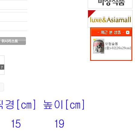
모형술통
(중)-02[26x29cm]
?