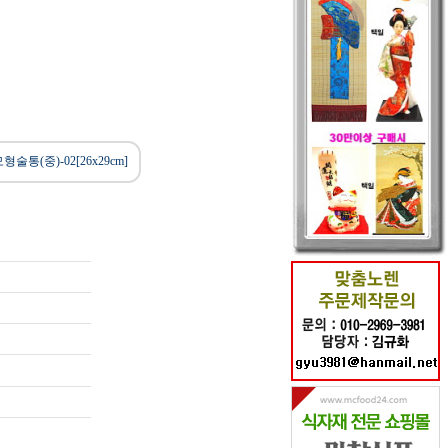
형술통(중)-02[26x29cm]