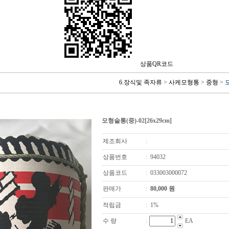
상품QR코드
6.장식및 족자류
>
사케모형통
>
중형
>
모
모형술통(중)-02[26x29cm]
제조회사
:
상품번호
:
94032
상품코드
:
033003000072
판매가
:
80,000
원
적립금
:
1%
수 량
:
EA