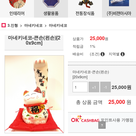
3.인형
마네키네코
마네키네코
마네키네코-큰손(왼손)[2
25,000
상품가
원
0x9cm]
적립금
1%
배송비
(조건)
지역별
마네키네코-큰손(왼손)
[20x9cm]
25,000
원
+1
-1
25,000
원
총 상품 금액
포인트사용 가맹점
?